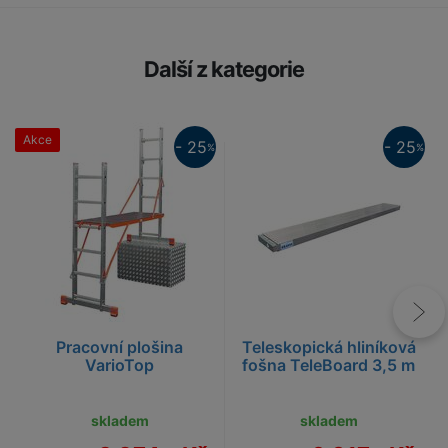
Další z kategorie
Akce
25%
- 25
- 25
%
%
25%
Pracovní plošina
Teleskopická hliníková
VarioTop
fošna TeleBoard 3,5 m
skladem
skladem