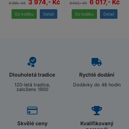
3 974,- Kč
6 017,- Kč
5 285,- Kč
8 002,- Kč
Detail
Detail
Dlouholetá tradice
Rychlé dodání
120-letá tradice,
Dodávky do 48 hodin
založeno 1900
Skvělé ceny
Kvalifikovaný