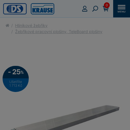
0
Hliníkové žebříky
Žebříkové pracovní plošiny, TeleBoard plošiny
- 25
%
Ušetříte
1 713 Kč