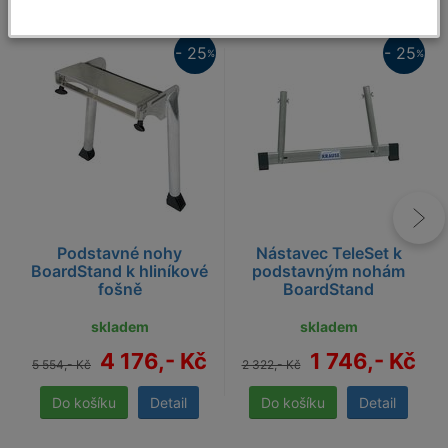
25%
25%
- 25
- 25
%
%
Podstavné nohy
Nástavec TeleSet k
BoardStand k hliníkové
podstavným nohám
fošně
BoardStand
skladem
skladem
4 176,- Kč
1 746,- Kč
5 554,- Kč
2 322,- Kč
Detail
Detail