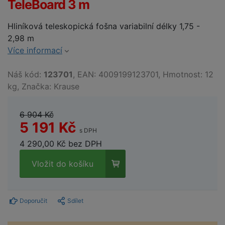
TeleBoard 3 m
Hliníková teleskopická fošna variabilní délky 1,75 -
2,98 m
Více informací
Náš kód:
123701
, EAN: 4009199123701, Hmotnost: 12
kg, Značka: Krause
6 904 Kč
5 191 Kč
s DPH
4 290,00 Kč bez DPH
Vložit do košíku
Doporučit
Sdílet