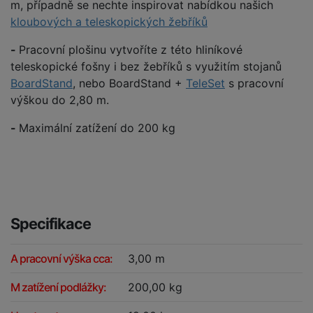
m, případně se nechte inspirovat nabídkou našich
kloubových a teleskopických žebříků
-
Pracovní plošinu vytvoříte z této hliníkové
teleskopické fošny i bez žebříků s využitím stojanů
BoardStand
, nebo BoardStand +
TeleSet
s pracovní
výškou do 2,80 m.
-
Maximální zatížení do 200 kg
Specifikace
A pracovní výška cca:
3,00 m
M zatížení podlážky:
200,00 kg