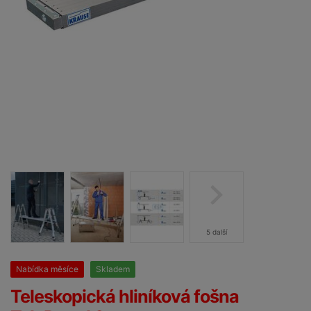
5 další
Nabídka měsíce
Skladem
25%
Teleskopická hliníková fošna