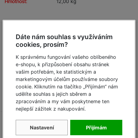
Hmotnost:
12,00 kg
Zeptejte se (0)
Dáte nám souhlas s využíváním
cookies, prosím?
Máte otázky k produktu:
Teleskopická hliníková
K správnému fungování vašeho oblíbeného
fošna TeleBoard 3 m
?
e-shopu, k přizpůsobení obsahu stránek
Zeptejte se.
vašim potřebám, ke statistickým a
marketingovým účelům používáme soubory
Zeptat se
cookie. Kliknutím na tlačítko „Přijímám“ nám
udělíte souhlas s jejich sběrem a
zpracováním a my vám poskytneme ten
nejlepší zážitek z nakupování.
Nastavení
Přijímám
Příslušenství