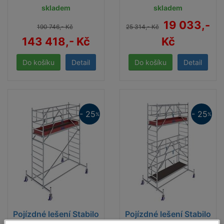
skladem
skladem
19 033,-
190 746,- Kč
25 314,- Kč
143 418,- Kč
Kč
Detail
Detail
- 25
- 25
%
%
Pojízdné lešení Stabilo
Pojízdné lešení Stabilo
10 2,5x0,75, prac.
10 2,5x0,75, prac.