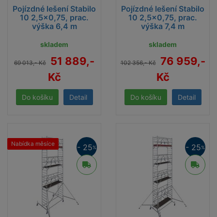
Pojízdné lešení Stabilo
Pojízdné lešení Stabilo
10 2,5x0,75, prac.
10 2,5x0,75, prac.
výška 6,4 m
výška 7,4 m
skladem
skladem
51 889,-
76 959,-
69 013,- Kč
102 356,- Kč
Kč
Kč
Detail
Detail
Nabídka měsíce
- 25
- 25
%
%