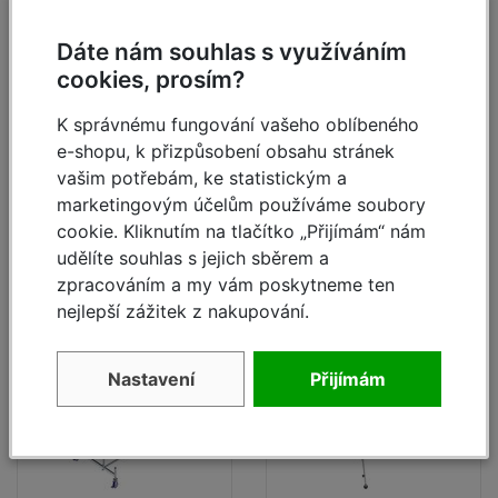
výška 4,4 m
výška 5,4 m
Dáte nám souhlas s využíváním
skladem
skladem
cookies, prosím?
36 376,-
46 089,-
48 380,- Kč
61 298,- Kč
K správnému fungování vašeho oblíbeného
Kč
Kč
e-shopu, k přizpůsobení obsahu stránek
vašim potřebám, ke statistickým a
Detail
Detail
marketingovým účelům používáme soubory
cookie. Kliknutím na tlačítko „Přijímám“ nám
udělíte souhlas s jejich sběrem a
zpracováním a my vám poskytneme ten
- 25
- 25
%
%
nejlepší zážitek z nakupování.
Nastavení
Přijímám