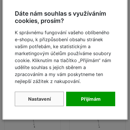
výška 6,4 m
výška 7,4 m
Dáte nám souhlas s využíváním
skladem
skladem
cookies, prosím?
103 846,- Kč
136 613,- Kč
K správnému fungování vašeho oblíbeného
78 080,- Kč
102 717,- Kč
e-shopu, k přizpůsobení obsahu stránek
vašim potřebám, ke statistickým a
Detail
Detail
marketingovým účelům používáme soubory
cookie. Kliknutím na tlačítko „Přijímám“ nám
udělíte souhlas s jejich sběrem a
zpracováním a my vám poskytneme ten
- 25
- 25
%
%
nejlepší zážitek z nakupování.
Nastavení
Přijímám