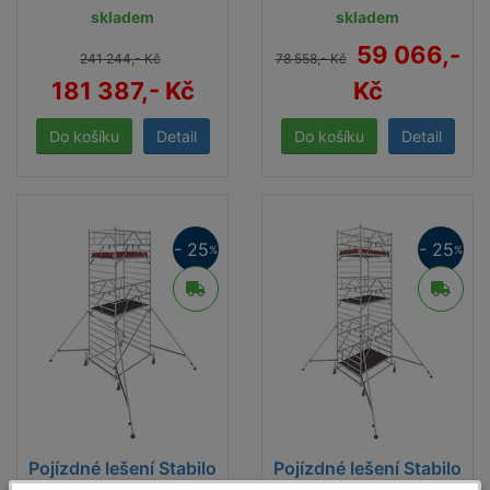
skladem
skladem
59 066,-
241 244,- Kč
78 558,- Kč
181 387,- Kč
Kč
Detail
Detail
- 25
- 25
%
%
Pojízdné lešení Stabilo
Pojízdné lešení Stabilo
50 2,0 x 1,5 prac.
50 2,0 x 1,5 prac.