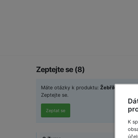
Zeptejte se (8)
Máte otázky k produktu:
Žebřík jednodíl
Zeptejte se.
Dá
pr
Zeptat se
K sp
obsa
účel