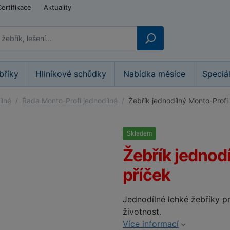
Certifikace
Aktuality
bříky
Hliníkové schůdky
Nabídka měsíce
Speciá
ílné
Řada Monto-Profi jednodílné
Žebřík jednodílný Monto-Profi
Skladem
25%
Žebřík jednod
příček
Jednodílné lehké žebříky pro
životnost.
Více informací