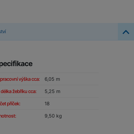
tví
pecifikace
 pracovní výška cca:
6,05 m
 délka žebříku cca:
5,25 m
čet příček:
18
otnost:
9,50 kg