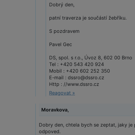
Dobrý den,
patní traverza je součástí žebříku.
S pozdravem
Pavel Gec
DS, spol. s r.o., Úvoz 8, 602 00 Brno
Tel : +420 543 420 924
Mobil : +420 602 252 350
E-mail : dssro@dssro.cz
Http : //www.dssro.cz
Reagovat »
Moravkova,
Dobry den, chtela bych se zeptat, jaky je p
odpoved.