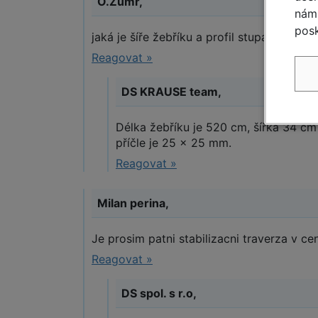
O.Zumr,
nám 
posk
jaká je šíře žebříku a profil stupaček?
Reagovat »
DS KRAUSE team,
Délka žebříku je 520 cm, šířka 34 cm a
příčle je 25 x 25 mm.
Reagovat »
Milan perina,
Je prosim patni stabilizacni traverza v cen
Reagovat »
DS spol. s r.o,