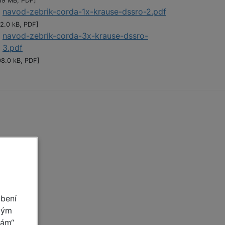
.19 MB, PDF]
navod-zebrik-corda-1x-krause-dssro-2.pdf
12.0 kB, PDF]
navod-zebrik-corda-3x-krause-dssro-
3.pdf
08.0 kB, PDF]
obení
vým
mám“