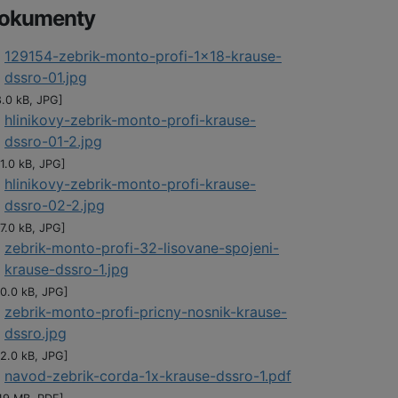
okumenty
129154-zebrik-monto-profi-1x18-krause-
dssro-01.jpg
8.0 kB, JPG]
hlinikovy-zebrik-monto-profi-krause-
dssro-01-2.jpg
1.0 kB, JPG]
hlinikovy-zebrik-monto-profi-krause-
dssro-02-2.jpg
7.0 kB, JPG]
zebrik-monto-profi-32-lisovane-spojeni-
krause-dssro-1.jpg
20.0 kB, JPG]
zebrik-monto-profi-pricny-nosnik-krause-
dssro.jpg
02.0 kB, JPG]
navod-zebrik-corda-1x-krause-dssro-1.pdf