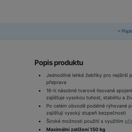
Popi
Popis produktu
Jednodílné lehké žebříky pro nejširší 
přeprava
16-ti násobné tvarové lisované spojen
zajišťuje vysokou tuhost, stabilitu a ž
Po celém obvodě podélně rýhované př
zajišťují vysoký stupeň bezpečnosti
Široké možnosti použití s využitím
pří
Maximální zatížení 150 kg