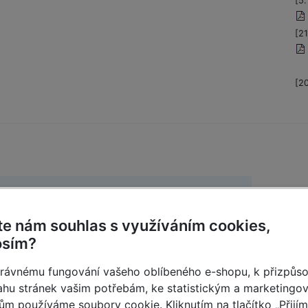
[5
[2
[2
ný Monto-Profi 18 příček
?
te nám souhlas s využíváním cookies,
osím?
rávnému fungování vašeho oblíbeného e-shopu, k přizpůs
hu stránek vašim potřebám, ke statistickým a marketingo
ům používáme soubory cookie. Kliknutím na tlačítko „Přijí