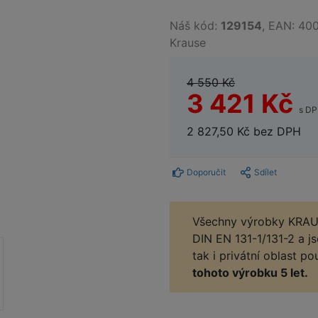
Náš kód:
129154
, EAN: 40
Krause
4 550 Kč
3 421 Kč
s D
2 827,50 Kč bez DPH
Doporučit
Sdílet
Všechny výrobky KRAU
DIN EN 131-1/131-2 a js
tak i privátní oblast p
tohoto výrobku 5 let.