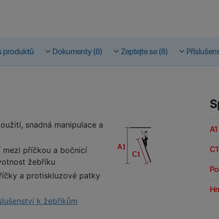
s produktů
Dokumenty (8)
Zeptejte se (8)
Příslušens
S
použití, snadná manipulace a
A1
C1
í mezi příčkou a bočnicí
ivotnost žebříku
Po
íčky a protiskluzové patky
Hm
slušenství k žebříkům