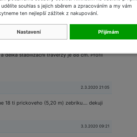
6.4.2019 19:11
udělíte souhlas s jejich sběrem a zpracováním a my vám
ytneme ten nejlepší zážitek z nakupování.
Nastavení
Přijímám
8.4.2019 11:19
 délka stabilizační traverzy je 88 cm. Profil
2.3.2020 21:05
e 18 ti prickoveho (5,20 m) zebriku.... dekuji
3.3.2020 09:21