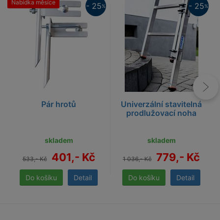
Nabídka měsíce
25%
- 25
- 25
%
%
25%
Pár hrotů
Univerzální stavitelná
prodlužovací noha
skladem
skladem
401,- Kč
779,- Kč
533,- Kč
1 036,- Kč
Detail
Detail