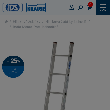
0
Hliníkové žebříky
Hliníkové žebříky jednodílné
Řada Monto-Profi jednodílné
- 25
%
Ušetříte
382 Kč