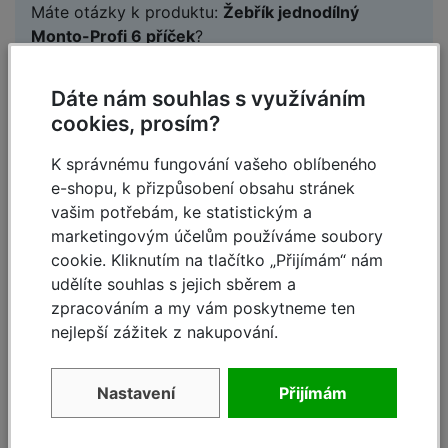
Máte otázky k produktu:
Žebřík jednodílný
Monto-Profi 6 příček
?
Zeptejte se.
Dáte nám souhlas s využíváním
Zeptat se
cookies, prosím?
K správnému fungování vašeho oblíbeného
e-shopu, k přizpůsobení obsahu stránek
Jana Vaidišová, Pumat s.r.o.,
2.8.2017 13:51
vašim potřebám, ke statistickým a
marketingovým účelům používáme soubory
Dobrý den,
cookie. Kliknutím na tlačítko „Přijímám“ nám
chtěla bych se zeptat na šířku žebříku.
udělíte souhlas s jejich sběrem a
Děkuji.
zpracováním a my vám poskytneme ten
Reagovat »
nejlepší zážitek z nakupování.
DS spol. s r.o.,
2.8.2017 13:57
Nastavení
Přijímám
Dobrý den,