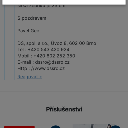
šířka žebříku je 35 cm.
S pozdravem
Pavel Gec
DS, spol. s r.o., Úvoz 8, 602 00 Brno
Tel : +420 543 420 924
Mobil : +420 602 252 350
E-mail : dssro@dssro.cz
Http : //www.dssro.cz
Reagovat »
Příslušenství