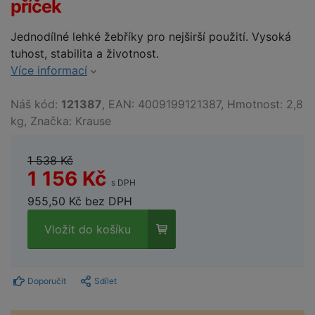
příček
Jednodílné lehké žebříky pro nejširší použití. Vysoká
tuhost, stabilita a životnost.
Více informací
Náš kód:
121387
, EAN: 4009199121387, Hmotnost: 2,8
kg, Značka: Krause
1 538 Kč
1 156 Kč
s DPH
955,50 Kč bez DPH
Vložit do košíku
Doporučit
Sdílet