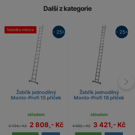
Další z kategorie
Nabídka měsíce
25%
- 25
- 25
%
%
25%
Žebřík jednodílný
Žebřík jednodílný
Monto-Profi 15 příček
Monto-Profi 18 příček
skladem
skladem
2 808,- Kč
3 421,- Kč
3 734,- Kč
4 550,- Kč