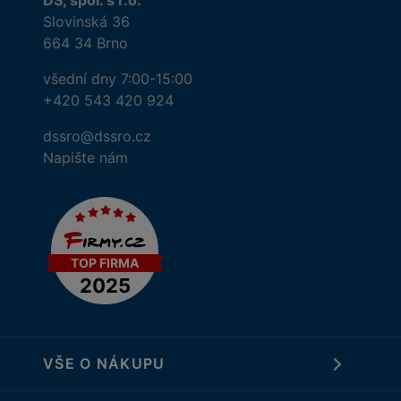
DS, spol. s r.o.
Slovinská 36
664 34 Brno
všední dny 7:00-15:00
+420 543 420 924
dssro@dssro.cz
Napište nám
VŠE O NÁKUPU