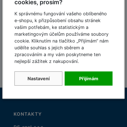
cookies, prosím?
120-letá tradice,
Dodávky do 48 hodin
založeno 1900
K správnému fungování vašeho oblíbeného
e-shopu, k přizpůsobení obsahu stránek
vašim potřebám, ke statistickým a
marketingovým účelům používáme soubory
cookie. Kliknutím na tlačítko „Přijímám“ nám
Skvělé ceny
Kvalifikovaný
udělíte souhlas s jejich sběrem a
personál
Které vás potěší
zpracováním a my vám poskytneme ten
Odborný tým Krause
nejlepší zážitek z nakupování.
Nastavení
Přijímám
KONTAKTY