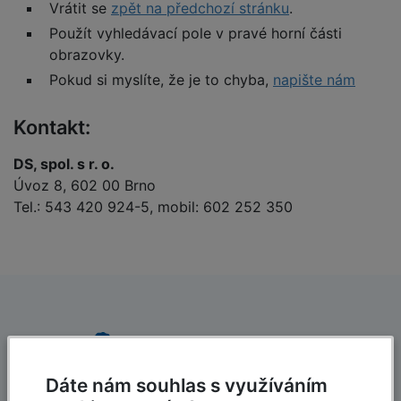
Vrátit se
zpět na předchozí stránku
.
Použít vyhledávací pole v pravé horní části
obrazovky.
Pokud si myslíte, že je to chyba,
napište nám
Kontakt:
DS, spol. s r. o.
Úvoz 8, 602 00 Brno
Tel.: 543 420 924-5, mobil: 602 252 350
Dáte nám souhlas s využíváním
Dlouholetá tradice
Rychlé dodání