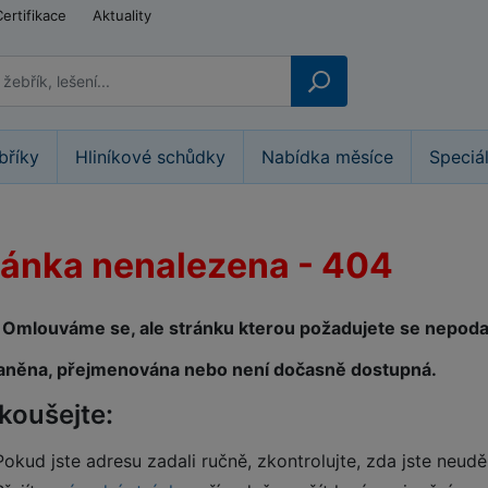
Certifikace
Aktuality
bříky
Hliníkové schůdky
Nabídka měsíce
Speciá
ránka nenalezena - 404
Omlouváme se, ale stránku kterou požadujete se nepodaři
aněna, přejmenována nebo není dočasně dostupná.
koušejte:
Pokud jste adresu zadali ručně, zkontrolujte, zda jste neudě