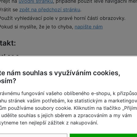
Přejít na
úvodní stránku
, případně použít levé navigační me
Vrátit se
zpět na předchozí stránku
.
Použít vyhledávací pole v pravé horní části obrazovky.
Pokud si myslíte, že je to chyba,
napište nám
takt:
ol. s r. o.
8, 602 00 Brno
 543 420 924-5, mobil: 602 252 350
te nám souhlas s využíváním cookies,
osím?
rávnému fungování vašeho oblíbeného e-shopu, k přizpůs
hu stránek vašim potřebám, ke statistickým a marketingo
ům používáme soubory cookie. Kliknutím na tlačítko „Přijí
udělíte souhlas s jejich sběrem a zpracováním a my vám
ytneme ten nejlepší zážitek z nakupování.
Rychlé dodání
Skvělé ceny