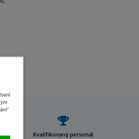
nu.
obení
vým
mám“
Kvalifikovaný personál