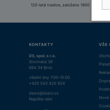
120-letá tradice, založeno 1900
KONTAKTY
VŠE
DS, spol. s r.o.
Obcho
Slovinská 36
Plate
664 34 Brno
Rekl
všední dny 7:00-15:00
Dopr
+420 543 420 924
Podmí
dssro@dssro.cz
Nové 
Napište nám
Cooki